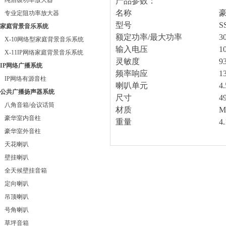
纯后级功率放大器
产品参数：
名称
专业定阻功率放大器
型号
S
家庭背景音乐系统
额定功率/最大功率
3
X-10网络型家庭背景音乐系统
输入电压
1
X-11IP网络家庭背景音乐系统
灵敏度
9
IP网络广播系统
频率响应
1
IP网络有源音柱
喇叭单元
4
公共广播扬声器系统
尺寸
4
八角音箱/会议话筒
材质
M
豪华室内音柱
重量
4
豪华室外音柱
天花喇叭
壁挂喇叭
全天候壁挂音箱
定向喇叭
吊顶喇叭
号角喇叭
草坪音箱